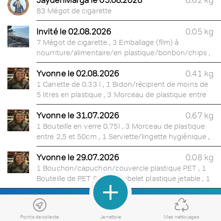
83 Mégot de cigarette
Invité le 02.08.2026
0.05 kg
7 Mégot de cigarette , 3 Emballage (film) à
nourriture/alimentaire/en plastique/bonbon/chips ,
2 Bouteille de PET 0.33l
Yvonne le 02.08.2026
0.41 kg
1 Canette de 0.33 l , 1 Bidon/récipient de moins de
5 litres en plastique , 3 Morceau de plastique entre
2,5 et 50cm , 3 Morceau de papier entre 5 et 30cm
Yvonne le 31.07.2026
0.67 kg
1 Bouteille en verre 0.75l , 3 Morceau de plastique
entre 2,5 et 50cm , 1 Serviette/lingette hygiènique ,
1 Sachet plastique , 1 Briquet
Yvonne le 29.07.2026
0.08 kg
1 Bouchon/capuchon/couvercle plastique PET , 1
Bouteille de PET 0.5l , 1 Gobelet plastique jetable , 1
Morceau de papier entre 5 et 30cm , 5 Morceau de
plastique entre 2,5 et 50cm , 1 Sac/cabas plastique
Points de collecte
Je nettoie
Mes nettoyages