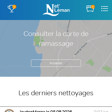
0
0
Consulter la carte de
ramassage
Accéder
Les derniers nettoyages
JaydenMarga le 05.08.2026
0.02 kg